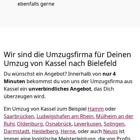
ebenfalls gerne
Wir sind die Umzugsfirma für Deinen
Umzug von Kassel nach Bielefeld
Du wünschst ein Angebot? Innerhalb von
nur 4
Minuten
bekommst du von uns der Umzugsfirma aus
Kassel ein
unverbindliches Angebot
, das Dich
überzeugen wird.
Ein Umzug von Kassel zum Beispiel
Hamm
oder
Saarbrücken
,
Ludwigshafen am Rhein
,
Mülheim an der
Ruhr
,
Oldenburg
,
Osnabrück
,
Leverkusen
,
Solingen
,
Darmstadt
,
Heidelberg
,
Herne
, oder auch
Neuss
ist
immer eine logistische Meisterleistung, die von Profis