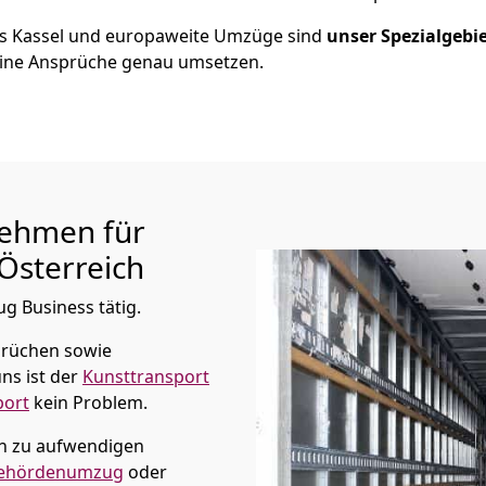
us
Kassel
und europaweite Umzüge sind
unser Spezialgebi
ine Ansprüche genau umsetzen.
ehmen für
Österreich
ug Business tätig.
prüchen sowie
ns ist der
Kunsttransport
port
kein Problem.
in zu aufwendigen
ehördenumzug
oder