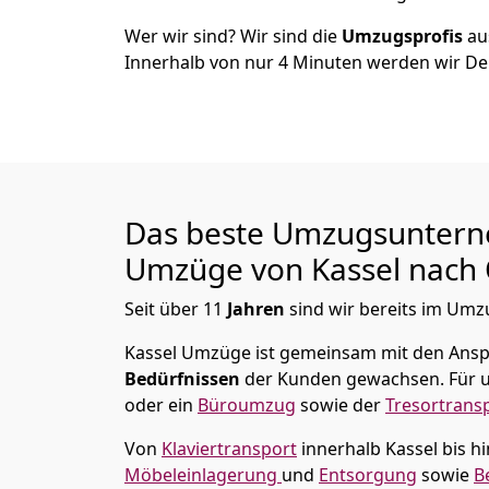
Wer wir sind? Wir sind die
Umzugsprofis
a
Innerhalb von nur
4
Minuten werden wir De
Das beste Umzugsuntern
Umzüge von
Kassel
nach 
Seit über
11
Jahren
sind wir bereits im Umz
Kassel Umzüge
ist gemeinsam mit den Ans
Bedürfnissen
der Kunden gewachsen. Für u
oder ein
Büroumzug
sowie der
Tresortrans
Von
Klaviertransport
innerhalb
Kassel
bis h
Möbeleinlagerung
und
Entsorgung
sowie
B