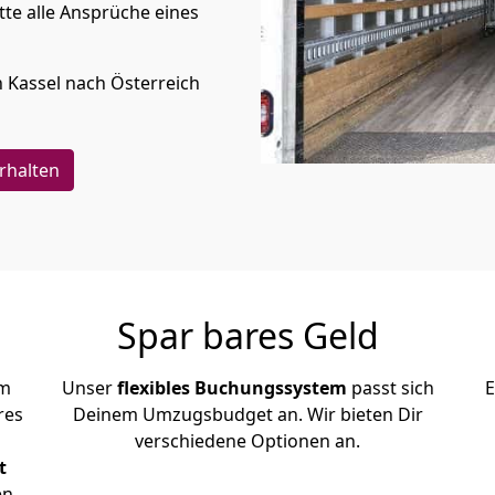
te alle Ansprüche eines
n
Kassel
nach Österreich
rhalten
Spar bares Geld
em
Unser
flexibles Buchungssystem
passt sich
E
res
Deinem Umzugsbudget an. Wir bieten Dir
verschiedene Optionen an.
t
en