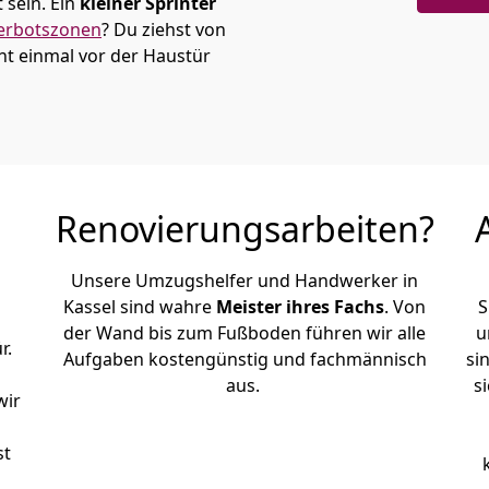
sein. Ein
kleiner Sprinter
erbotszonen
? Du ziehst von
t einmal vor der Haustür
Renovierungsarbeiten?
Unsere Umzugshelfer und Handwerker in
Kassel sind wahre
Meister ihres Fachs
. Von
S
der Wand bis zum Fußboden führen wir alle
u
r.
Aufgaben kostengünstig und fachmännisch
si
aus.
s
wir
st