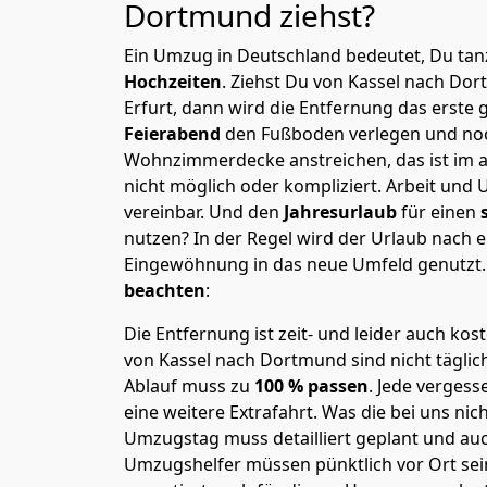
Dortmund
ziehst?
Ein Umzug in Deutschland bedeutet, Du tanz
Hochzeiten
. Ziehst Du von Kassel nach Do
Erfurt, dann wird die Entfernung das erste
Feierabend
den Fußboden verlegen und noc
Wohnzimmerdecke anstreichen, das ist im a
nicht möglich oder kompliziert.
Arbeit und 
vereinbar. Und den
Jahresurlaub
für einen
nutzen? In der Regel wird der Urlaub nach
Eingewöhnung in das neue Umfeld genutzt
beachten
:
Die Entfernung ist zeit- und leider auch kos
von Kassel nach Dortmund sind nicht täglic
Ablauf muss zu
100 % passen
. Jede verges
eine weitere Extrafahrt. Was die bei uns nic
Umzugstag muss detailliert geplant und au
Umzugshelfer müssen pünktlich vor Ort sei