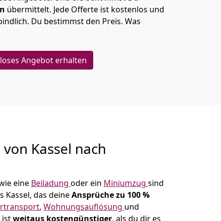
en
übermittelt. Jede Offerte ist kostenlos und
indlich. Du bestimmst den Preis. Was
loses Angebot erhalten
g von
Kassel nach
wie eine
Beiladung
oder ein
Miniumzug
sind
s Kassel, das deine
Ansprüche zu 100 %
rtransport
,
Wohnungsauflösung
und
 ist
weitaus kostengünstiger
, als du dir es