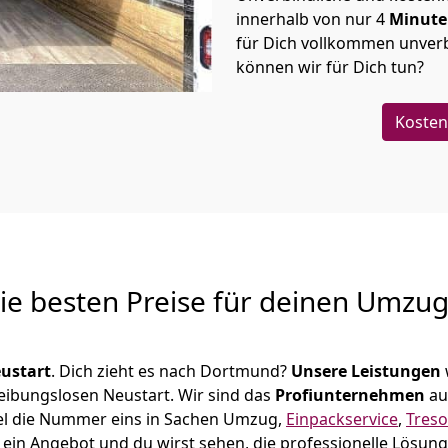
innerhalb von nur
4
Minut
für Dich vollkommen unverb
können wir für Dich tun?
Kosten
Die besten Preise für deinen Umzu
ustart
. Dich zieht es nach Dortmund?
Unsere Leistungen
reibungslosen Neustart.
Wir sind das
Profiunternehmen
au
assel die Nummer eins in Sachen Umzug,
Einpackservice
,
Treso
ein Angebot und du wirst sehen, die professionelle Lösung