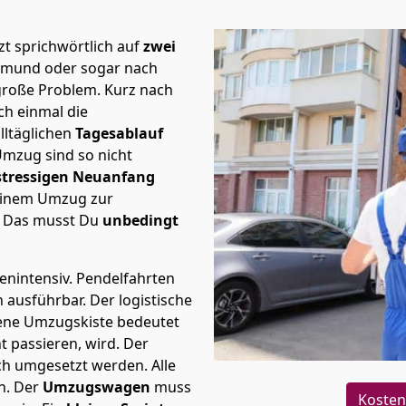
t sprichwörtlich auf
zwei
rtmund oder sogar nach
 große Problem.
Kurz nach
h einmal die
lltäglichen
Tagesablauf
Umzug sind so nicht
stressigen Neuanfang
 einem Umzug zur
. Das musst Du
unbedingt
tenintensiv. Pendelfahrten
h ausführbar.
Der logistische
sene Umzugskiste bedeutet
ht passieren, wird.
Der
ch umgesetzt werden. Alle
n. Der
Umzugswagen
muss
Kosten