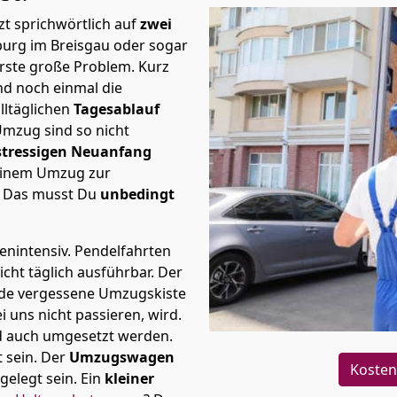
t sprichwörtlich auf
zwei
iburg im Breisgau oder sogar
erste große Problem.
Kurz
d noch einmal die
lltäglichen
Tagesablauf
Umzug sind so nicht
stressigen Neuanfang
 einem Umzug zur
. Das musst Du
unbedingt
tenintensiv. Pendelfahrten
icht täglich ausführbar.
Der
Jede vergessene Umzugskiste
i uns nicht passieren, wird.
d auch umgesetzt werden.
 sein. Der
Umzugswagen
Kosten
elegt sein. Ein
kleiner