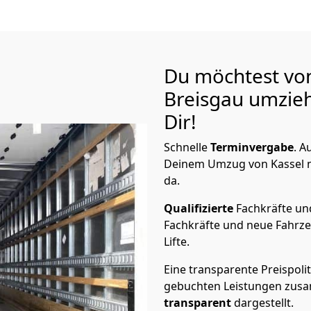
Du möchtest von
Breisgau
umzieh
Dir!
Schnelle
Terminvergabe
.
Au
Deinem Umzug von Kassel na
da.
Qualifizierte
Fachkräfte u
Fachkräfte und neue Fahrze
Lifte.
Eine transparente Preispolit
gebuchten Leistungen zusam
transparent
dargestellt.