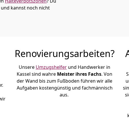
den
Halteverbotszonen
? Du
u und kannst noch nicht
Renovierungsarbeiten?
Unsere
Umzugshelfer
und Handwerker in
Kassel sind wahre
Meister ihres Fachs
. Von
S
der Wand bis zum Fußboden führen wir alle
u
r.
Aufgaben kostengünstig und fachmännisch
si
aus.
s
wir