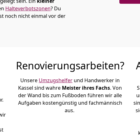
elegt sein. Ein
kleiner
den
Halteverbotszonen
? Du
t noch nicht einmal vor der
Renovierungsarbeiten?
Unsere
Umzugshelfer
und Handwerker in
Kassel sind wahre
Meister ihres Fachs
. Von
S
der Wand bis zum Fußboden führen wir alle
u
r.
Aufgaben kostengünstig und fachmännisch
si
aus.
s
wir
st