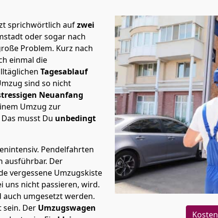
t sprichwörtlich auf
zwei
rmstadt oder sogar nach
 große Problem.
Kurz nach
h einmal die
lltäglichen
Tagesablauf
Umzug sind so nicht
stressigen Neuanfang
 einem Umzug zur
. Das musst Du
unbedingt
tenintensiv. Pendelfahrten
ch ausführbar.
Der
Jede vergessene Umzugskiste
i uns nicht passieren, wird.
d auch umgesetzt werden.
 sein. Der
Umzugswagen
Kosten