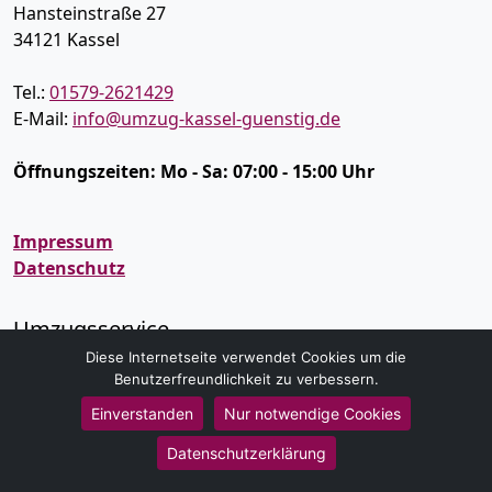
Hansteinstraße 27
34121
Kassel
Tel.:
01579-2621429
E-Mail:
info@umzug-kassel-guenstig.de
Öffnungszeiten:
Mo - Sa: 07:00 - 15:00 Uhr
Impressum
Datenschutz
Umzugsservice
Diese Internetseite verwendet Cookies um die
Umzugsservice Kassel
Benutzerfreundlichkeit zu verbessern.
Büroumzug Kassel
Einverstanden
Nur notwendige Cookies
Fernumzug Kassel
Firmenumzug Kassel
Datenschutzerklärung
Halteverbot Kassel